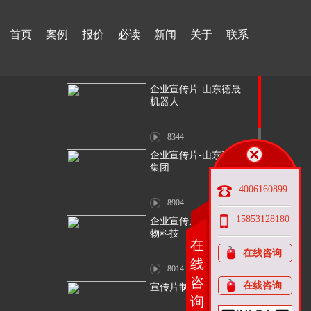
首页
案例
报价
必读
新闻
关于
联系
企业宣传片-山东德晟
机器人
8344
企业宣传片-山东矿机
集团
4006160899
8904
15853128180
企业宣传片—牡丹爱生
物科技
在
在线咨询
线
8014
咨
在线咨询
宣传片制作—鲁丽钢铁
询