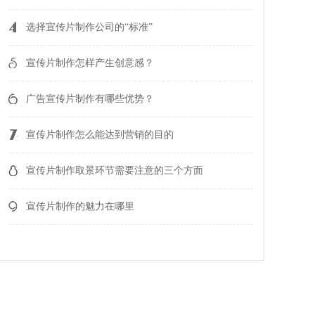
鲁碧绿建
选择宣传片制作公司的“标准”
8577
企业宣传片—乾元泽孚
宣传片制作怎样产生创意感？
广告宣传片制作有哪些优势？
7727
企业宣传片—威海奥华
宣传片制作怎么能达到营销的目的
宣传片制作取景环节需要注意的三个方面
9929
企业宣传片—济南有人
宣传片制作的魅力在哪里
物联网
8544
企业宣传片—潍坊伊利
8168