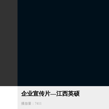
00:00
/
00:00
企业宣传片—江西英硕
播放量：7411