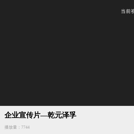
企业宣传片—乾元泽孚
播放量：7744