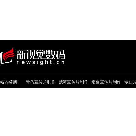
站内链接：
青岛宣传片制作
威海宣传片制作
烟台宣传片制作
专题